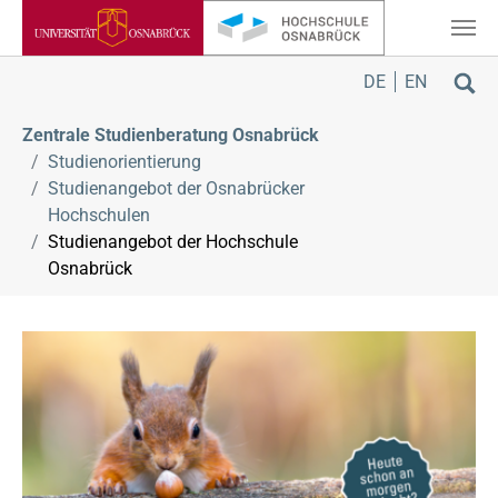
Zum Hauptinhalt springen
Sie sind hier:
DE
EN
Zentrale Studienberatung Osnabrück
Studienorientierung
Studienangebot der Osnabrücker
Hochschulen
Studienangebot der Hochschule
Osnabrück