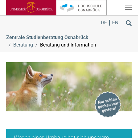
Zum Hauptinhalt springen
Sie sind hier:
DE
EN
Zentrale Studienberatung Osnabrück
Beratung
Beratung und Information
Wegen eines Umbaus hat sich unserere