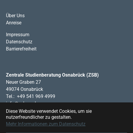
Über Uns
Anreise
Impressum
Datenschutz
Barrierefreiheit
Zentrale Studienberatung Osnabrück (ZSB)
Neuer Graben 27
49074 Osnabrück
Tel.: +49 541 969 4999
info@zsb-os.de
www.zsb-os.de
Diese Website verwendet Cookies, um sie
nutzerfreundlicher zu gestalten.
Mehr Informationen zum Datenschutz
Die Zentrale Studienberatung Osnabrück (ZSB) ist eine